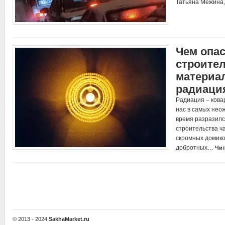
Татьяна Межина,
Чем опа
строите
материа
радиаци
Радиация – кова
нас в самых нео
время разразил
строительства ч
скромных домико
добротных…
Чит
© 2013 - 2024
SakhaMarket.ru