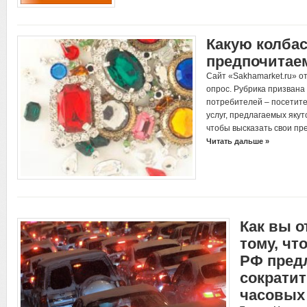
Какую колба
предпочитае
Сайт «Sakhamarket.ru» о
опрос. Рубрика призвана
потребителей – посетите
услуг, предлагаемых яку
чтобы высказать свои п
Читать дальше »
Как вы о
тому, чт
РФ пред
сократит
часовых