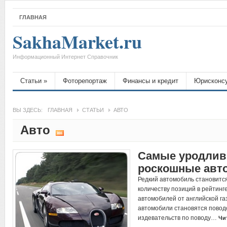
ГЛАВНАЯ
SakhaMarket.ru
Информационный Интернет Справочник
Статьи
»
Фоторепортаж
Финансы и кредит
Юрисконс
ВЫ ЗДЕСЬ:
ГЛАВНАЯ
СТАТЬИ
АВТО
Авто
Самые уродлив
роскошные авт
Редкий автомобиль становится 
количеству позиций в рейтинг
автомобилей от английской газ
автомобили становятся повод
издевательств по поводу…
Чи