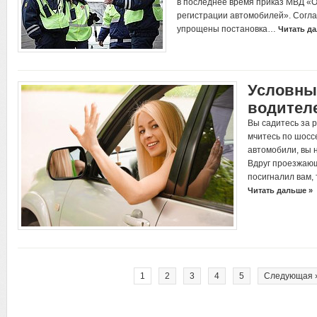
в последнее время приказ МВД «О
регистрации автомобилей». Согла
упрощены постановка…
Читать д
Условны
водител
Вы садитесь за 
мчитесь по шосс
автомобили, вы 
Вдруг проезжаю
посигналил вам, 
Читать дальше »
1
2
3
4
5
Следующая 