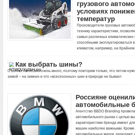
грузового автом
условиях пониж
температур
Производители грузовых автомо
технику характеристики, позвол
самых различных климатических 
способными эксплуатироваться в
климатом, например, на Крайне
Как выбрать шины?
О шинах написано очень много, поэтому повторим только, что летом нужн
зимой – на зимних и что «всесезонных» шин в природе не бывает.
Россияне оценил
автомобильные 
Агентство BBDO Branding провел
автомобильного рынка с целью вы
характеристики бренда имеют для
машин наиболее важными. Кроме т
автомобильных марок, передают 