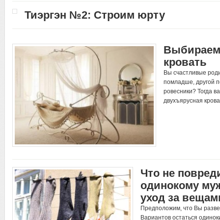
Тиэргэн №2: Строим юрту
Выбираем
кровать
Вы счастливые род
помладше, другой п
ровесники? Тогда в
двухъярусная крова
Что не повред
одинокому муж
уход за вещам
Предположим, что Вы разве
Вариантов остаться одинок