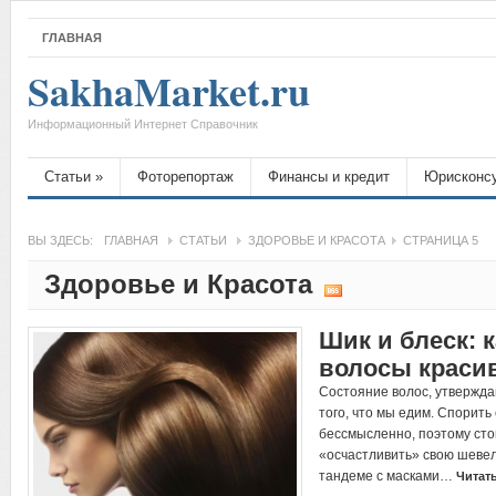
ГЛАВНАЯ
SakhaMarket.ru
Информационный Интернет Справочник
Статьи
»
Фоторепортаж
Финансы и кредит
Юрисконс
ВЫ ЗДЕСЬ:
ГЛАВНАЯ
СТАТЬИ
ЗДОРОВЬЕ И КРАСОТА
СТРАНИЦА 5
Здоровье и Красота
Шик и блеск: 
волосы крас
Состояние волос, утвержда
того, что мы едим. Спорит
бессмысленно, поэтому сто
«осчастливить» свою шевел
тандеме с масками…
Читат