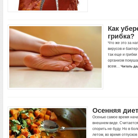
Как убер
грибка?
Что же это за на
вирусов и бактер
так еще и грибк
организм покушаю
всем…
Читать да
Осенняя диет
Осенью самое время нача
внешнем виде. Считается
спорить не буду. Но в бо
летом, во время отпуско