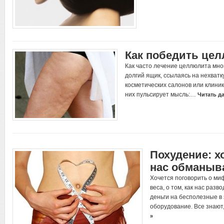
Как победить це
Как часто лечение целлюлита мн
долгий ящик, ссылаясь на нехват
косметических салонов или клиник.
них пульсирует мысль:…
Читать д
Похудение: хо
нас обманыв
Хочется поговорить о ми
веса, о том, как нас раз
деньги на бесполезные в
оборудование. Все знают
»