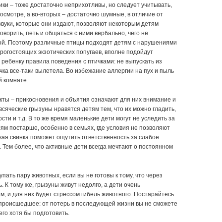
ики – тоже достаточно неприхотливы, но следует учитывать,
досмотре, а во-вторых – достаточно шумные, в отличие от
звуки, которые они издают, позволяют некоторым детям
говорить, петь и общаться с ними вербально, чего не
кой. Поэтому различные птицы подходят детям с нарушениями
орогостоящих экзотических попугаев, вполне подойдут
ребенку правила поведения с птичками: не выпускать из
ичка все-таки вылетела. Во избежание аллергии на пух и пыль
й комнате.
кты – прикосновения и объятия означают для них внимание и
всяческие грызуны нравятся детям тем, что их можно гладить,
гости и т.д. В то же время маленькие дети могут не уследить за
ям постарше, особенно в семьях, где условия не позволяют
ская свинка поможет ощутить ответственность за слабое
 Тем более, что активные дети всегда мечтают о постоянном
упать пару животных, если вы не готовы к тому, что через
. К тому же, грызуны живут недолго, а дети очень
, и для них будет стрессом гибель животного. Постарайтесь
 происшедшее: от потерь в последующей жизни вы не сможете
его хотя бы подготовить.