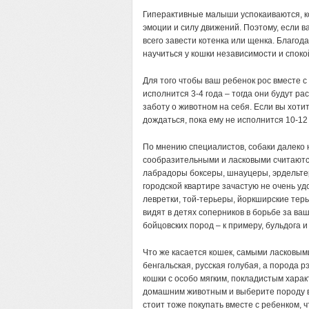
Гиперактивные малыши успокаиваются, ког
эмоции и силу движений. Поэтому, если 
всего завести котенка или щенка. Благод
научиться у кошки независимости и спокой
Для того чтобы ваш ребенок рос вместе с 
исполнится 3-4 года – тогда они будут ра
заботу о животном на себя. Если вы хоти
дождаться, пока ему не исполнится 10-12 
По мнению специалистов, собаки далеко 
сообразительными и ласковыми считаются
лабрадоры боксеры, шнауцеры, эрдельте
городской квартире зачастую не очень удо
левретки, той-терьеры, йоркширские тер
видят в детях соперников в борьбе за ва
бойцовских пород – к примеру, бульдога и
Что же касается кошек, самыми ласковыми
бенгальская, русская голубая, а порода 
кошки с особо мягким, покладистым харак
домашним животным и выберите породу вм
стоит тоже покупать вместе с ребенком, 