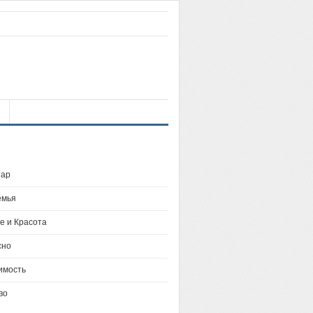
ар
емья
е и Красота
сно
имость
во