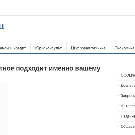
u
ансы и кредит
Юрисконсульт
Цифровая техника
Экономика
тное подходит именно вашему
COOLин
Дом и с
Здоровь
Интере
Недвиж
Общест