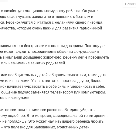
способствует эмоциональному росту ребенка. Он учится
одолевает чувство зависти по отношению к братьям и
ся. Ребенок учится считаться с желаниями своего питомца,
 качества, которые очень важны для развития гармоничной
ринимает его без критики и с полным доверием. Поэтому для
ное может служить посредником в общении с окружающим
сь в компании домашнего животного, ребенку легче преодолеть
е или невнимание занятых родителей.
х или необщительных детей: общаясь с животным, такие дети
ми или печалями. Учась ответственности за другое, более
нок начинает чувствовать в себе силы и уверенность в себе.
е общение подчас заменятся телевизором или компьютером,
ими и покинутыми.
и, но все-таки за ними все равно необходимо убирать,
тому подобное. В то же время, с эмоциональной точки зрения,
 и не погладишь. Это может научить вашего ребенка любить
 – что полезно для балованных, эгоистичных детей.