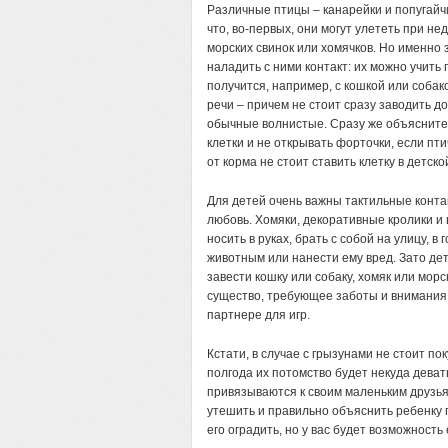
Различные птицы – канарейки и попугайч
что, во-первых, они могут улететь при не
морских свинок или хомячков. Но именно 
наладить с ними контакт: их можно учить 
получится, например, с кошкой или соба
речи – причем не стоит сразу заводить д
обычные волнистые. Сразу же объясните 
клетки и не открывать форточки, если пт
от корма не стоит ставить клетку в детско
Для детей очень важны тактильные конта
любовь. Хомяки, декоративные кролики и 
носить в руках, брать с собой на улицу, в 
животным или нанести ему вред. Зато дет
завести кошку или собаку, хомяк или мор
существо, требующее заботы и внимания.
партнере для игр.
Кстати, в случае с грызунами не стоит пок
полгода их потомство будет некуда девать
привязываются к своим маленьким друзьям
утешить и правильно объяснить ребенку
его оградить, но у вас будет возможность 