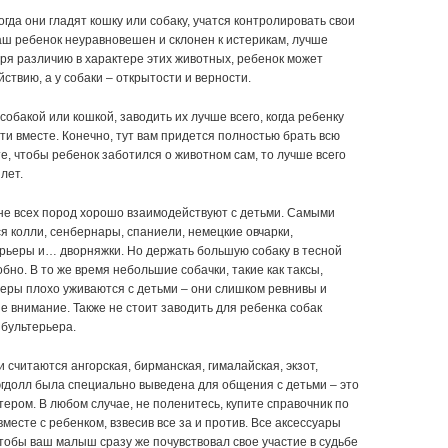
да они гладят кошку или собаку, учатся контролировать свои
ваш ребенок неуравновешен и склонен к истерикам, лучше
аря различию в характере этих животных, ребенок может
ствию, а у собаки – открытости и верности.
собакой или кошкой, заводить их лучше всего, когда ребенку
сти вместе. Конечно, тут вам придется полностью брать всю
те, чтобы ребенок заботился о животном сам, то лучше всего
лет.
не всех пород хорошо взаимодействуют с детьми. Самыми
 колли, сенбернары, спаниели, немецкие овчарки,
рьеры и… дворняжки. Но держать большую собаку в тесной
бно. В то же время небольшие собачки, такие как таксы,
ьеры плохо уживаются с детьми – они слишком ревнивы и
ше внимание. Также не стоит заводить для ребенка собак
 бультерьера.
 считаются ангорская, бирманская, гималайская, экзот,
рэгдолл была специально выведена для общения с детьми – это
тером. В любом случае, не поленитесь, купите справочник по
есте с ребенком, взвесив все за и против. Все аксессуары
чтобы ваш малыш сразу же почувствовал свое участие в судьбе