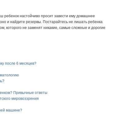
ваш ребенок настойчиво просит завести ему домашнее
езно и найдите резервы. Постарайтесь не лишать ребенка
ом, которого не заменят никакие, самые сложные и дорогие
нку после 6 месяцев?
оматологию
вь?
ебенком? Привычные ответы
тского мировоззрения
ашей машине?