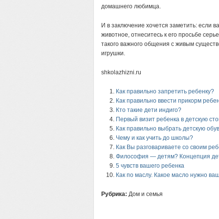
домашнего любимца.
И в заключение хочется заметить: если 
животное, отнеситесь к его просьбе серь
такого важного общения с живым существ
игрушки.
shkolazhizni.ru
Как правильно запретить ребенку?
Как правильно ввести прикорм ребе
Кто такие дети индиго?
Первый визит ребенка в детскую ст
Как правильно выбрать детскую обу
Чему и как учить до школы?
Как Вы разговариваете со своим р
Философия — детям? Концепция де
5 чувств вашего ребенка
Как по маслу. Какое масло нужно в
Рубрика:
Дом и семья