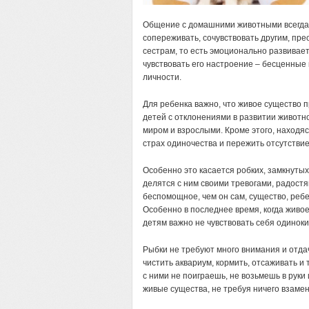
Общение с домашними животными всегда 
сопереживать, сочувствовать другим, пре
сестрам, то есть эмоционально развивает
чувствовать его настроение – бесценные
личности.
Для ребенка важно, что живое существо п
детей с отклонениями в развитии живот
миром и взрослыми. Кроме этого, находя
страх одиночества и пережить отсутстви
Особенно это касается робких, замкнуты
делятся с ним своими тревогами, радостя
беспомощное, чем он сам, существо, ребе
Особенно в последнее время, когда живо
детям важно не чувствовать себя одинок
Рыбки не требуют много внимания и отдач
чистить аквариум, кормить, отсаживать и 
с ними не поиграешь, не возьмешь в руки
живые существа, не требуя ничего взамен