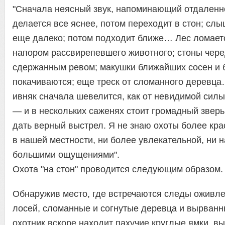
"Сначала неясный звук, напоминающий отдаленно
делается все яснее, потом переходит в стон; слы
еще далеко; потом подходит ближе… Лес ломае
напором рассвирепевшего животного; стоны чере
сдержанным ревом; макушки ближайших сосен и 
покачиваются; еще треск от сломанного деревц
ивняк сначала шевелится, как от невидимой силы
— и в нескольких саженях стоит громадный зверь,
дать верный выстрел. Я не знаю охоты более кра
в нашей местности, ни более увлекательной, ни 
большими ощущениями".
Охота "на стон" проводится следующим образом.
Обнаружив место, где встречаются следы оживл
лосей, сломанные и согнутые деревца и вырванны
охотник вскоре находит пахучие круглые ямки, вы