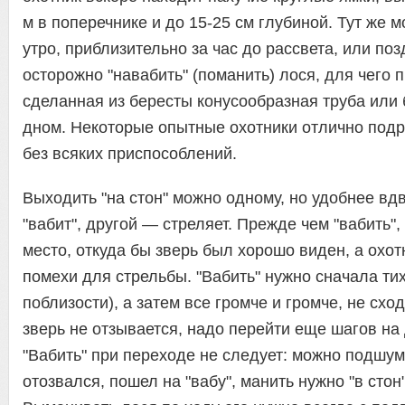
м в поперечнике и до 15-25 см глубиной. Тут же
утро, приблизительно за час до рассвета, или по
осторожно "навабить" (поманить) лося, для чего 
сделанная из бересты конусообразная труба или 
дном. Некоторые опытные охотники отлично подр
без всяких приспособлений.
Выходить "на стон" можно одному, но удобнее вд
"вабит", другой — стреляет. Прежде чем "вабить"
место, откуда бы зверь был хорошо виден, а охот
помехи для стрельбы. "Вабить" нужно сначала ти
поблизости), а затем все громче и громче, не схо
зверь не отзывается, надо перейти еще шагов на 
"Вабить" при переходе не следует: можно подшум
отозвался, пошел на "вабу", манить нужно "в стон