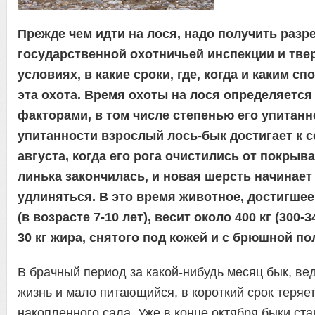
Прежде чем идти на лося, надо получить разр
государственной охотничьей инспекции и твер
условиях, в какие сроки, где, когда и каким с
эта охота. Время охоты на лося определяетс
факторами, в том числе степенью его упитанн
упитанности взрослый лось-бык достигает к 
августа, когда его рога очистились от покрыв
линька закончилась, и новая шерсть начинает
удлиняться. В это время животное, достигшее
(в возрасте 7-10 лет), весит около 400 кг (300-
30 кг жира, снятого под кожей и с брюшной по
В брачный период за какой-нибудь месяц бык, в
жизнь и мало питающийся, в короткий срок теряет
накопленного сала. Уже в конце октября быки ст