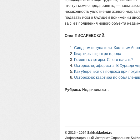
что тут можно предпринять, — наем высо
незаконность уплотнения жилого квартала
подавать иски о будущем понижении инс
за счет появления нового объекта недви
Олег ПИСАРЕВСКИЙ.
Синдром покупателя. Как с ним бор
Квартиры в центре города
Ремонт квартиры. С чего начать?
Осторожно, аферисты! В Хургаде «
Как уберечься от подвоха при покуп
Осторожно: квартира по объявлени
Рубрика:
Недвижимость
© 2013 - 2024
SakhaMarket.ru
Информационный Интернет Справочник
Sakha