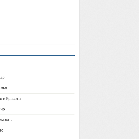
ар
емья
е и Красота
сно
имость
во