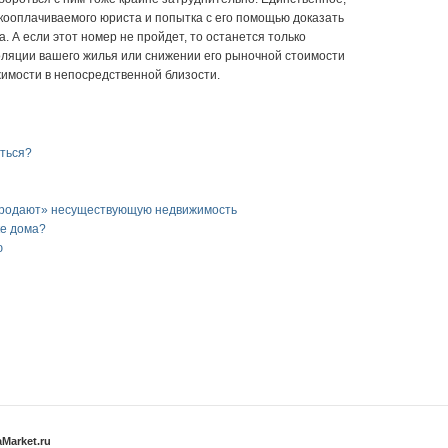
кооплачиваемого юриста и попытка с его помощью доказать
. А если этот номер не пройдет, то останется только
оляции вашего жилья или снижении его рыночной стоимости
жимости в непосредственной близости.
оться?
продают» несуществующую недвижимость
ке дома?
ю
Market.ru