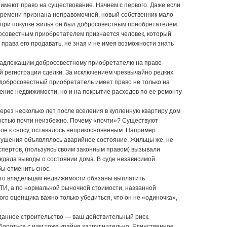
 имеют право на существование. Начнем с первого. Даже если
времени признана неправомочной, новый собственник мало
ли при покупке жилья он был добросовестным приобретателем.
росовестным приобретателем признается человек, который
права его продавать, не зная и не имея возможности знать
адлежащим добросовестному приобретателю на праве
й регистрации сделки. За исключением чрезвычайно редких
х добросовестный приобретатель имеет право не только на
ние недвижимости, но и на покрытие расходов по ее ремонту
ерез несколько лет после вселения в купленную квартиру дом
мостью почти неизбежно. Почему «почти»? Существуют
ное к сносу, оставалось неприкосновенным. Например:
рушения объявлялось аварийное состояние. Жильцы же, не
спертов, (пользуясь своим законным правом) вызывали
ждала выводы о состоянии дома. В суде независимой
бы отменить снос.
, то владельцам недвижимости обязаны выплатить
ТИ, а по нормальной рыночной стоимости, названной
го оценщика важно только убедиться, что он не «одиночка»,
анное строительство — ваш действительный риск.
 бороться с ним тоже крайне затруднительно. Единственное,