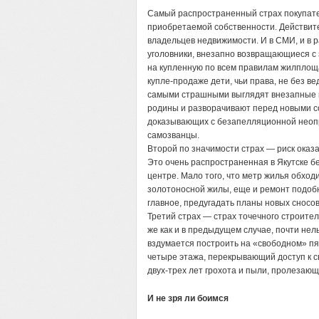
Самый распространенный страх покупате
приобретаемой собственности. Действите
владельцев недвижимости. И в СМИ, и в р
уголовники, внезапно возвращающиеся 
на купленную по всем правилам жилплощ
купле-продаже дети, чьи права, не без ве
самыми страшными выглядят внезапные н
родины и разворачивают перед новыми 
доказывающих с безапелляционной неопр
самозванцы.
Второй по значимости страх — риск оказа
Это очень распространенная в Якутске бе
центре. Мало того, что метр жилья обхо
золотоносной жилы, еще и ремонт подобн
главное, предугадать планы новых сносов
Третий страх — страх точечного строител
же как и в предыдущем случае, почти нел
вздумается построить на «свободном» пя
четыре этажа, перекрывающий доступ к св
двух-трех лет грохота и пыли, пролезаю
И не зря ли боимся