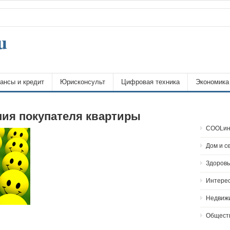
u
ансы и кредит
Юрисконсульт
Цифровая техника
Экономика
ния покупателя квартиры
COOLин
Дом и с
Здоровь
Интере
Недвиж
Общест