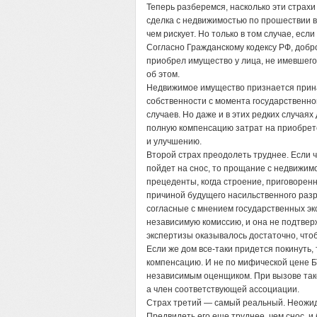
Теперь разберемся, насколько эти страхи
сделка с недвижимостью по прошествии 
чем рискует. Но только в том случае, ес
Согласно Гражданскому кодексу РФ, доб
приобрел имущество у лица, не имевшего 
об этом.
Недвижимое имущество признается прин
собственности с момента государственно
случаев. Но даже и в этих редких случая
полную компенсацию затрат на приобрете
и улучшению.
Второй страх преодолеть труднее. Если ч
пойдет на снос, то прощание с недвижи
прецеденты, когда строение, приговорен
причиной будущего насильственного раз
согласные с мнением государственных эк
независимую комиссию, и она не подтвер
экспертизы оказывалось достаточно, что
Если же дом все-таки придется покинуть
компенсацию. И не по мифической цене Б
независимым оценщиком. При вызове тако
а член соответствующей ассоциации.
Страх третий — самый реальный. Неожид
Предвидеть его еще труднее, чем снос, и