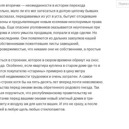
ля вторички — неожиданности в истории перехода
льно, мало ли кто мог затесаться в долгую цепочку бывших
ассказах, передаваемых из уст в уста, бытуют отсидевшие
с зоны и предъявляющие новым хозяевам неоспоримые права
адь. Еще опаснее уголовников оказываются неучтенные при
дома и злого умысла продавцов, попрали в ходе сделки. Но
аследники. Они появляются из дальних закоулков нашей
собственниками пожелтевшие листы завещаний,
овержимостью, что никакие они не собственники, а простые
ться в строении, которое в скором времени обрекут на снос.
да. Особенно, если квартира куплена в старом доме где-то в
дится покупателю «старины» примерно в цену метра
ой недвижимости трудоемок и очень затратен. А самое
-строек хотя бы на пять-десять лет вперед почти невозможно.
ьства перед окнами вновь обретенного родового гнезда. Так
ьзя поручиться, что республиканскому правительству не
тачке перед вашими окнами новый элитный домик в три-
ету и воздуху аж для шести ваших. И это не сразу, а после
щей в любую щель любых стеклопакетов.