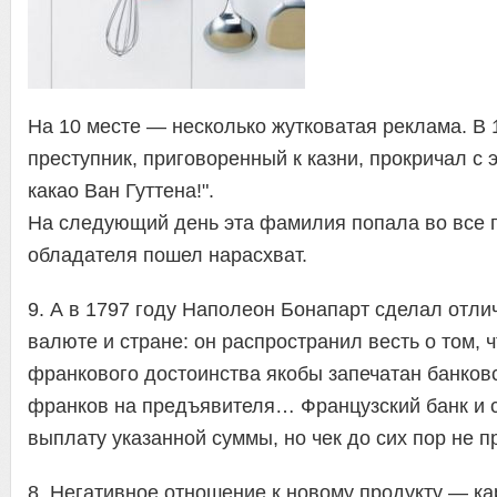
На 10 месте — несколько жутковатая реклама. В 
преступник, приговоренный к казни, прокричал с
какао Ван Гуттена!".
На следующий день эта фамилия попала во все га
обладателя пошел нарасхват.
9. А в 1797 году Наполеон Бонапарт сделал отл
валюте и стране: он распространил весть о том, ч
франкового достоинства якобы запечатан банков
франков на предъявителя… Французский банк и с
выплату указанной суммы, но чек до сих пор не 
8. Негативное отношение к новому продукту — к